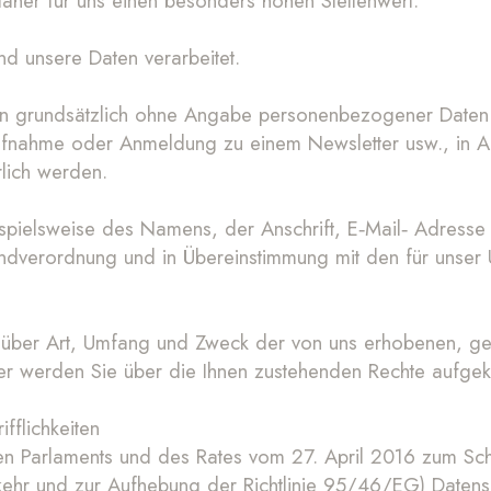
daher für uns einen besonders hohen Stellenwert.
d unsere Daten verarbeitet.
eiten grundsätzlich ohne Angabe personenbezogener Dat
taufnahme oder Anmeldung zu einem Newsletter usw., in
lich werden.
pielsweise des Namens, der Anschrift, E‐Mail‐ Adresse
rundverordnung und in Übereinstimmung mit den für unse
e über Art, Umfang und Zweck der von uns erhobenen, g
er werden Sie über die Ihnen zustehenden Rechte aufgekl
fflichkeiten
 Parlaments und des Rates vom 27. April 2016 zum Schut
ehr und zur Aufhebung der Richtlinie 95/46/EG) Datens