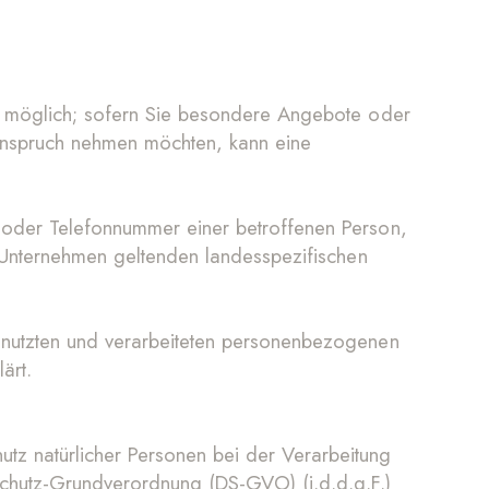
en möglich; sofern Sie besondere Angebote oder
 Anspruch nehmen möchten, kann eine
 oder Telefonnummer einer betroffenen Person,
r Unternehmen geltenden landesspezifischen
enutzten und verarbeiteten personenbezogenen
ärt.
z natürlicher Personen bei der Verarbeitung
chutz-Grundverordnung (DS-GVO) (i.d.d.g.F.)